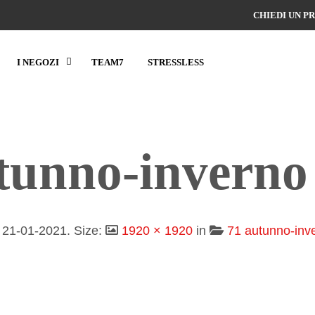
CHIEDI UN P
I NEGOZI
TEAM7
STRESSLESS
tunno-inverno
d
21-01-2021
. Size:
1920 × 1920
in
71 autunno-inv